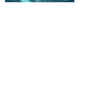
03.
専門家ガイドパッケージ
業界の専門家による、あなたのビジネ
スやプロジェクトを成功に導くための
包括的なサポートを提供します。最新
の知見と実践的なアドバイスで、複雑
な課題も明確なステップに変換しま
す。戦略立案から実行まで、あらゆる
段階での疑問や懸念に対応し、目標達
Show more
成を加速させます。専門家の視点で、
次なる一歩を確かなものにしましょ
う。
©2000- Akiyo Lambert Kai
©2011 MUSIC BELLE