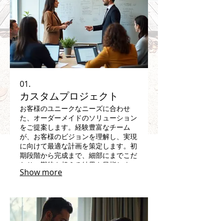
01.
カスタムプロジェクト
お客様のユニークなニーズに合わせ
た、オーダーメイドのソリューション
をご提案します。経験豊富なチーム
が、お客様のビジョンを理解し、実現
に向けて最適な計画を策定します。初
期段階から完成まで、細部にまでこだ
わり、期待を超える結果を目指しま
Show more
す。このサービスで、あなたの特別な
アイデアを形にしましょう。