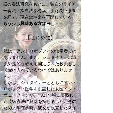
器の奏法研究をもとに、独自のライア
長い療養
ー奏法・指導法を構築。また
を経て、現在は声楽を再開している。
もう少し興味ある方は
➡
【はじめに】
私は、アントロポゾフィの信奉者では
ありません。また、シュタイナーの講
義や霊的な教えを固定された教義とし
て受け入れているわけではありませ
ん。
しかし、シュタイナーとともにアント
ロポゾフィ医学を創設した女医イタ・
ヴェークマンが、1921年頃に実践し
た芸術療法に興味を持ちました。その
ため大学在学時、彼女が設立したスイ