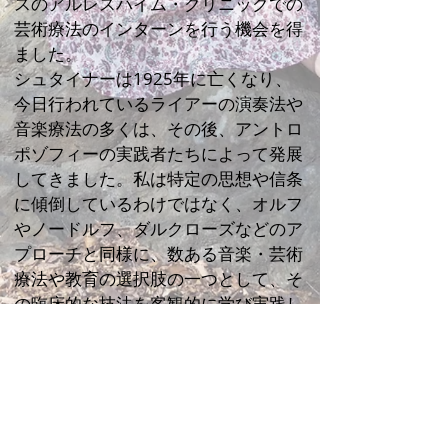
スのアルレスハイム・クリニックでの
芸術療法のインターン
を行う機会を得
ました。
シュタイナーは1
925年に亡くなり、
今日行われているライアーの演奏法や
音楽療法の多くは、その後、アントロ
ポゾフィーの実践者たちによって発展
してきました。
私は特定の思想や信条
に傾倒しているわけではなく、オルフ
やノードルフ、ダルクローズなどのア
プローチと同様に、数ある音楽・芸術
療法や教育の選択肢の一つとして、そ
の臨床的な技法を客観的に学び実践し
ています。
【ライアー・メソッド】 ​​​​