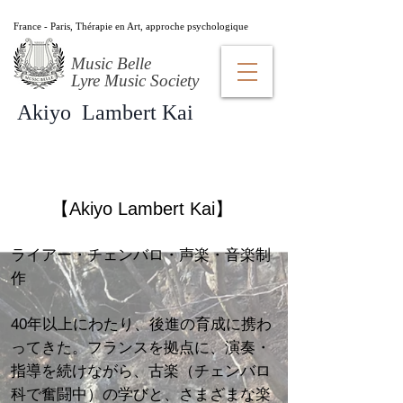
France - Paris, Thérapie en Art, approche psychologique
Music Belle
​Lyre Music Society
Akiyo Lambert Kai
​​​
【Akiyo Lambert Kai】
ライアー・チェンバロ・声楽・音楽制
作
40年以上にわたり、後進の育成に携わ
ってきた。フランスを拠点に、演奏・
指導を続けながら、古楽（チェンバロ
科で奮闘中）の学びと、さまざまな楽