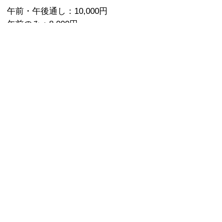
午前・午後通し：10,000円
午前のみ：8,000円
午後のみ：5,000円
【場 所】
中野415（一軒家の2階）
東京都中野区新井2-48-12
（JR中野駅北口 徒歩12分 / 野方駅よ
りバス5分）
【お持ち物】
・楽器
・演奏したい楽譜（何曲でもお持ちく