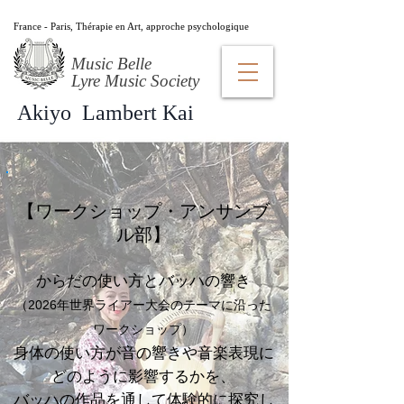
France - Paris, Thérapie en Art, approche psychologique
Music Belle
​Lyre Music Society
Akiyo Lambert Kai
【ワークショップ・アンサンブ
ル部】
からだの使い方とバッハの響き
（2026年世界ライアー大会のテーマに沿った
ワークショップ）
身体の使い方が音の響きや音楽表現に
どのように影響するかを、
バッハの作品を通して体験的に探究し